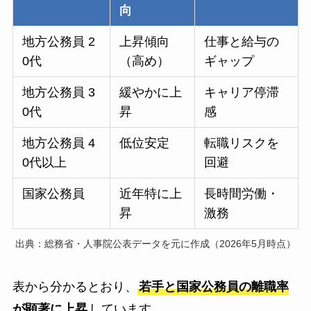
向
地方公務員 2
上昇傾向
仕事と給与の
0代
（高め）
ギャップ
地方公務員 3
緩やかに上
キャリア停滞
0代
昇
感
地方公務員 4
低位安定
転職リスクを
0代以上
回避
国家公務員
近年特に上
長時間労働・
昇
激務
出典：総務省・人事院公表データを元に作成（2026年5月時点）
表から分かるとおり、
若手と国家公務員の離職率
が顕著に上昇
しています。