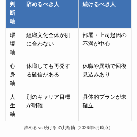
判
辞めるべき人
続けるべき人
断
軸
環
組織文化全体が肌
部署・上司起因の
境
に合わない
不満が中心
軸
心
休職しても再発す
休職や異動で回復
身
る確信がある
見込みあり
軸
人
別のキャリア目標
具体的プランが未
生
が明確
確立
軸
辞める vs 続ける の判断軸（2026年5月時点）